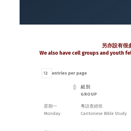
另亦設有很
We also have cell groups and youth fe
entries per page
組別
GROUP
組別
星期一
粵語查經班
GROUP
Monday
Cantonese Bible Study