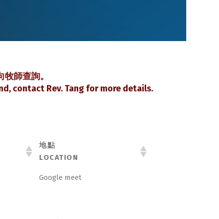
向牧師查詢。
d, contact Rev. Tang for more details.
地點
LOCATION
地點
Google meet
LOCATION