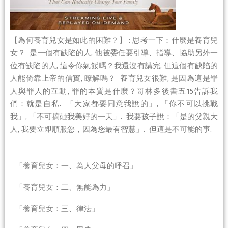
【為何養育兒女是如此的困難？】 : 思考一下：什麼是養育兒
女？ 是一個有缺陷的人, 他被委任要引導、指導、協助另外一
位有缺陷的人, 這令你氣餒嗎？我還沒有講完, 但這個有缺陷的
人能倚靠上帝的信實, 瞭解嗎？ 養育兒女很難, 是因為這是罪
人與罪人的互動, 罪的本質是什麼？哥林多後書五15告訴我
們：就是自私. 「大家都要同意我說的」, 「你不可以挑戰
我」, 「不可搞砸我美好的一天」. 我要孩子說：「是的父親大
人, 我要立即順服您，因為您最有智慧」. 但這是不可能的事.
「養育兒女：一、為人父母的呼召」
「養育兒女：二、無能為力」
「養育兒女：三、律法」