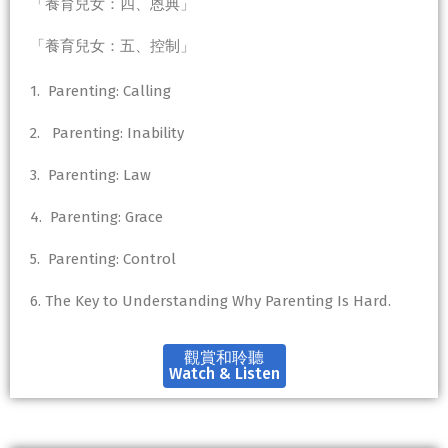
「養育兒女：四、恩典」
「養育兒女：五、控制」
1. Parenting: Calling
2. Parenting: Inability
3. Parenting: Law
4. Parenting: Grace
5. Parenting: Control
6. The Key to Understanding Why Parenting Is Hard.
觀賞和聆聽
Watch & Listen