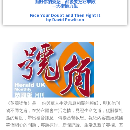
面對你的疑惑，然後要把它擊敗
—大衛鮑力生
Face Your Doubt and Then Fight It
by David Powlison
《英國號角》是一 份與華人生活息息相關的報紙，與其他刊
物不同之處，在於它體會生活之情，見證生命之道；從關懷社
區的角度，帶出福音訊息，傳揚基督救恩。報紙內容圍繞英國
華僑關心的問題，專題探討、新聞評論、生活及親子專欄、基