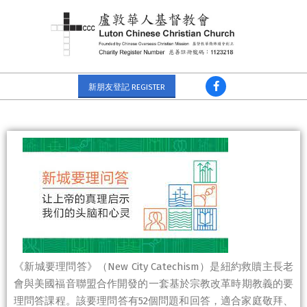
新朋友登記 REGISTER
《新城要理問答》（New City Catechism）是紐約救贖主長老
會與美國福音聯盟合作開發的一套基於宗教改革時期教義的要
理問答課程。該要理問答有52個問題和回答，適合家庭敬拜、